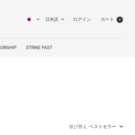
言
ログイン
カート
日本語
0
語
ORSHIP
STRIKE FAST
並び替え
ベストセラー