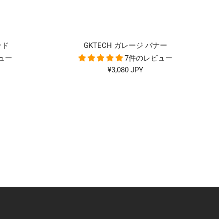
ンド
GKTECH ガレージ バナー
ュー
7件のレビュー
セ
¥3,080 JPY
ー
ル
価
格