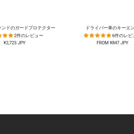
 ブランドのガードプロテクター
ドライバー車のキーエ
2件のレビュー
6件のレビ
セ
¥2,723 JPY
FROM ¥847 JPY
ー
ル
価
格