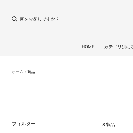
コ
ン
何をお探しですか？
テ
ン
ツ
へ
HOME
カテゴリ別に
ス
キ
ッ
ホーム
商品
プ
フィルター
3 製品