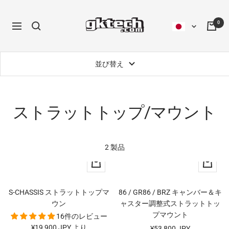
コ
ン
0
ナ
テ
ビ
ン
ゲ
ツ
並び替え
ー
へ
シ
ス
ョ
キ
ン
ッ
ストラットトップ/マウント
プ
2 製品
ク
カ
イ
ー
ッ
ト
S-CHASSIS ストラットトップマ
86 / GR86 / BRZ キャンバー＆キ
ク
に
ウン
ャスター調整式ストラットトッ
ビ
追
プマウント
16件のレビュー
ュ
加
セ
¥19,900 JPY より
セ
¥53,800 JPY