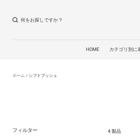
コ
ン
何をお探しですか？
テ
ン
ツ
へ
HOME
カテゴリ別に
ス
キ
ッ
ホーム
シフトブッシュ
プ
フィルター
4 製品