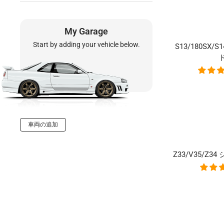
My Garage
Start by adding your vehicle below.
S13/180SX/S1
車両の追加
Z33/V35/