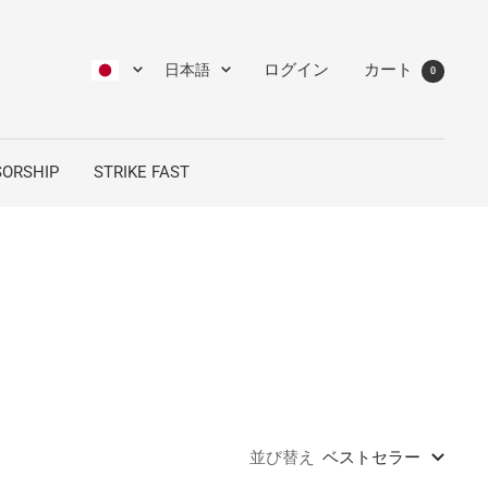
言
ログイン
カート
日本語
0
語
ORSHIP
STRIKE FAST
並び替え
ベストセラー