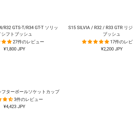
4/R32 GTS-T/R34 GT-T ソリッ
S15 SILVIA / R32 / R33 GT
ドシフトブッシュ
ブッシュ
27件のレビュー
17件のレ
セ
セ
¥1,800 JPY
¥2,200 JPY
ー
ー
ル
ル
価
価
格
格
Z34 シフターボールソケットカップ
3件のレビュー
セ
¥4,423 JPY
ー
ル
価