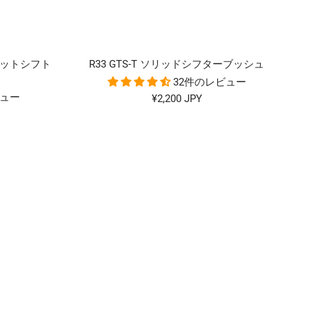
R リジットシフト
R33 GTS-T ソリッドシフターブッシュ
32件のレビュー
ビュー
セ
¥2,200 JPY
ー
ル
価
格