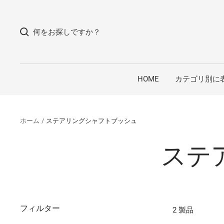
コ
ン
何をお探しですか？
テ
ン
ツ
へ
HOME
カテゴリ別に
ス
キ
ッ
ホーム
ステアリングシャフトブッシュ
プ
ステ
フィルター
2 製品