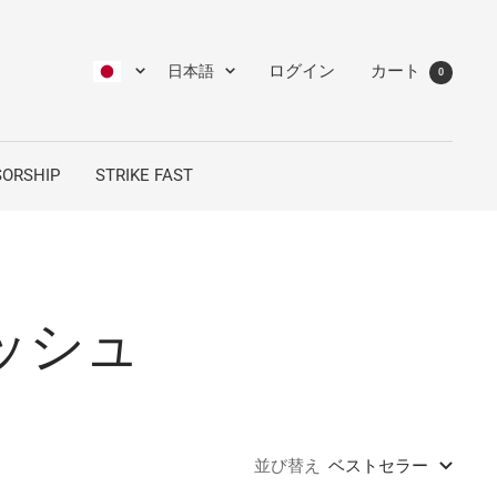
言
ログイン
カート
日本語
0
語
ORSHIP
STRIKE FAST
ッシュ
並び替え
ベストセラー