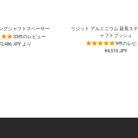
ングシャフトスペーサー
リジット アルミニウム 延⻑ス
ャフトブッシュ
33件のレビュー
9件のレビ
セ
¥2,486 JPY より
セ
¥4,510 JPY
ー
ー
ル
ル
価
価
格
格