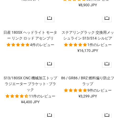
セ
¥8,900 JPY
ー
ー
ル
ク
カ
ル
価
イ
ー
価
格
ッ
ト
格
日産 180SX ヘッドライト モータ
ステアリングラック 交換用メッ
ク
に
ー リンク ロッド アセンブリ
シュライン S13/S14 シルビア
ビ
追
4件のレビュー
1件のレビュー
ュ
加
セ
¥16,170 JPY
ー
ー
カ
カ
ル
ー
ー
価
ト
ト
格
S13/180SX CNC 機械加工トップ
86 / GR86 / BRZ 燃料偏り防止フ
に
に
ラジエーター ブラケット - ブラ
ラップ
追
追
ック
9件のレビュー
加
加
セ
11件のレビュー
¥3,299 JPY
セ
¥4,400 JPY
ー
ー
ル
カ
カ
ル
価