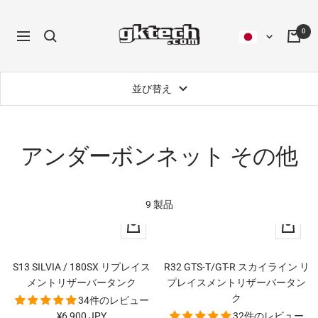
コ
ン
0
ナ
テ
ビ
ン
ゲ
ツ
並び替え
ー
へ
シ
ス
ョ
キ
ン
ッ
アンダーボンネット その他
プ
9 製品
カ
カ
ー
ー
ト
ト
S13 SILVIA / 180SX リプレイス
R32 GTS-T/GT-R スカイライン リ
に
に
メントリザーバータンク
プレイスメントリザーバータン
追
追
ク
34件のレビュー
加
加
セ
¥6,900 JPY
32件のレビュー