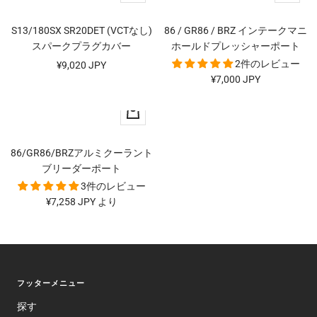
ー
ー
価
格
ト
ト
格
S13/180SX SR20DET (VCTなし)
86 / GR86 / BRZ インテークマニ
に
に
スパークプラグカバー
ホールドプレッシャーポート
追
追
2件のレビュー
セ
¥9,020 JPY
加
加
セ
¥7,000 JPY
ー
ー
ル
ク
ル
価
イ
価
格
ッ
格
86/GR86/BRZアルミクーラント
ク
ブリーダーポート
ビ
3件のレビュー
ュ
セ
¥7,258 JPY より
ー
ー
ル
価
格
フッターメニュー
探す