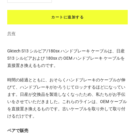
量
量
を
を
カートに追加する
減
増
ら
や
共有
す
す
Gktech S13 シルビア/180sx ハンドブレーキ ケーブルは、日産
S13 シルビアおよび 180sx の OEM ハンドブレーキ ケーブルを
直接置き換えるものです。
時間の経過とともに、おそらくハンドブレーキのケーブルが伸
びて、ハンドブレーキがかろうじてロックするほどになってい
ます。日産が交換品を製造しなくなったため、私たちがお手伝
いをさせていただきました。これらのラインは、OEM ケーブル
を直接置き換えるものです。古いケーブルを取り外して取り付
けるだけです。
ペアで販売