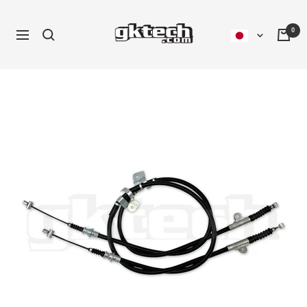
コ
ン
0
ナ
テ
ビ
ン
ゲ
ツ
ー
へ
シ
ス
ョ
キ
ン
ッ
プ