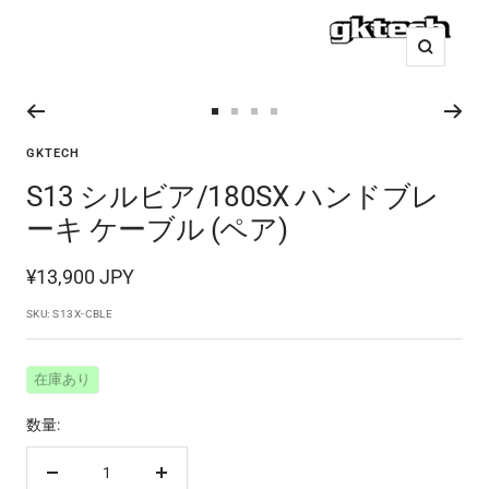
ズ
ー
ム
ス
ス
ス
ス
イ
ラ
ラ
ラ
ラ
GKTECH
ン
イ
イ
イ
イ
S13 シルビア/180SX ハンドブレ
ド
ド
ド
ド
ーキ ケーブル (ペア)
に
に
に
に
移
移
移
移
セ
¥13,900 JPY
動
動
動
動
ー
2
3
4
5
SKU:
S13X-CBLE
ル
価
在庫あり
格
数量:
数
数