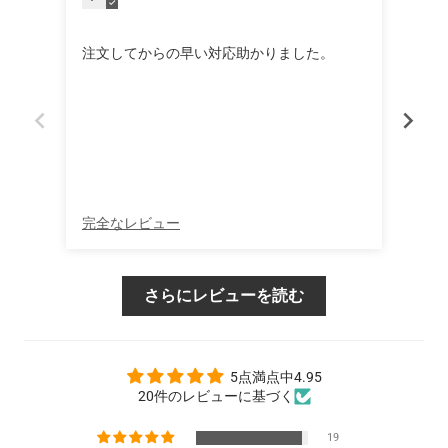
Hand
注文してからの早い対応助かりました。
Grea
完全なレビュー
完全
さらにレビューを読む
5点満点中4.95
20件のレビューに基づく
19