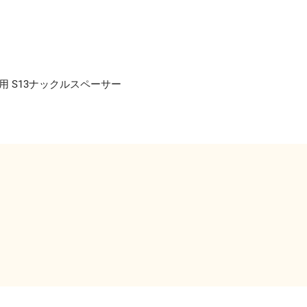
イ
ン
ADPT用 S13ナックルスペーサー