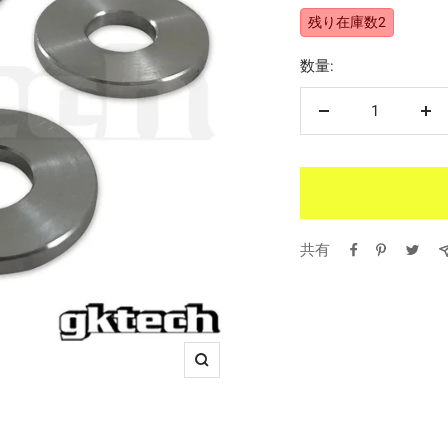
残り在庫数2
価
数量:
格
数
数
量
量
を
を
減
増
ら
や
共有
す
す
ズ
ー
ム