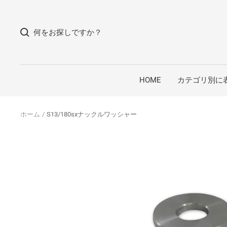
コ
ン
何をお探しですか？
テ
ン
ツ
へ
HOME
カテゴリ別に
ス
キ
ッ
ホーム
S13/180sxナックルワッシャー
プ