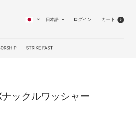
言
ログイン
カート
日本語
0
語
ORSHIP
STRIKE FAST
0SXナックルワッシャー