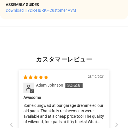
ASSEMBLY GUIDES
Download HYDR-HBRK - Customer ASM
カスタマーレビュー
28/10/2021
Adam Johnson
Awesome
Some dungwad at our garage dremmeled our
old pads. Thankfully replacements were
available and at a cheap price too! The quality
of wilwood, four pads at fifty bucks! What
more could I ask for?