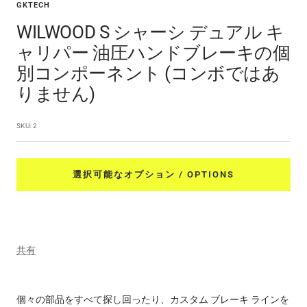
ラ
ラ
ラ
ラ
ラ
ラ
ラ
ラ
ラ
ラ
ラ
ラ
ラ
ラ
ラ
GKTECH
ン
イ
イ
イ
イ
イ
イ
イ
イ
イ
イ
イ
イ
イ
イ
イ
WILWOOD S シャーシ デュアル キ
ド
ド
ド
ド
ド
ド
ド
ド
ド
ド
ド
ド
ド
ド
ド
ャリパー 油圧ハンドブレーキの個
に
に
に
に
に
に
に
に
に
に
に
に
に
に
に
別コンポーネント (コンボではあ
移
移
移
移
移
移
移
移
移
移
移
移
移
移
移
動
動
動
動
動
動
動
動
動
動
動
動
動
動
動
りません)
2
3
4
5
6
7
8
9
10
11
12
13
14
15
16
SKU:
2
選択可能なオプション / OPTIONS
共有
個々の部品をすべて探し回ったり、カスタム ブレーキ ラインを