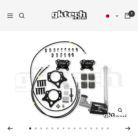
コ
ン
0
ナ
テ
ビ
ン
ゲ
ツ
ー
へ
シ
ス
ョ
キ
ン
ッ
プ
ズ
ー
ム
ス
ス
ス
ス
ス
ス
ス
ス
ス
ス
ス
ス
ス
ス
ス
イ