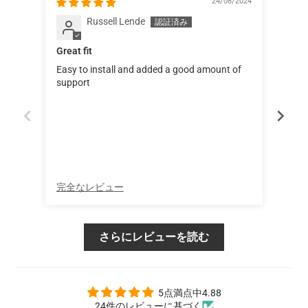
24/08/2024
Russell Lende
Great fit
Exce
Easy to install and added a good amount of
support
完全なレビュー
完全
さらにレビューを読む
5点満点中4.88
24件のレビューに基づく