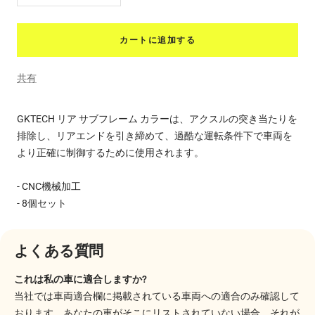
量
量
を
を
カートに追加する
減
増
ら
や
共有
す
す
GKTECH リア サブフレーム カラーは、アクスルの突き当たりを
排除し、リアエンドを引き締めて、過酷な運転条件下で車両を
より正確に制御するために使用されます。
- CNC機械加工
- 8個セット
よくある質問
これは私の車に適合しますか?
当社では車両適合欄に掲載されている車両への適合のみ確認して
おります。あなたの車がそこにリストされていない場合、それが