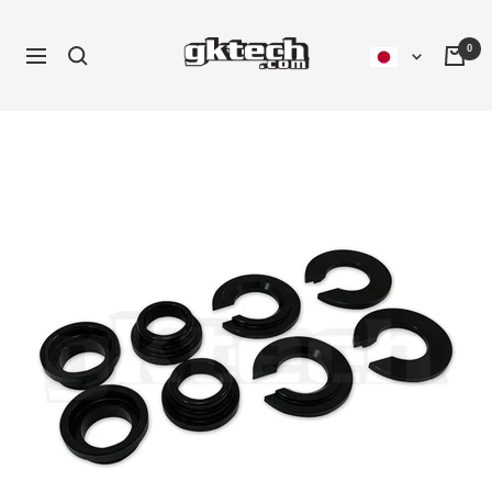
コ
ン
0
ナ
テ
ビ
ン
ゲ
ツ
ー
へ
シ
ス
ョ
キ
ン
ッ
プ