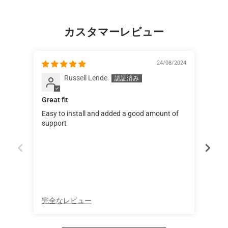
カスタマーレビュー
24/08/2024
Russell Lende
Great fit
Exce
Easy to install and added a good amount of
support
完全なレビュー
完全