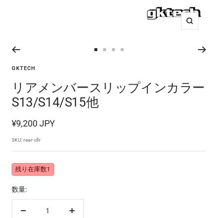
ズ
ー
ム
ス
ス
ス
ス
イ
ラ
ラ
ラ
ラ
GKTECH
ン
イ
イ
イ
イ
リアメンバースリップインカラー
ド
ド
ド
ド
S13/S14/S15他
に
に
に
に
移
移
移
移
セ
¥9,200 JPY
動
動
動
動
ー
2
3
4
5
SKU:
rear-cllr
ル
価
残り在庫数1
格
数量:
数
数